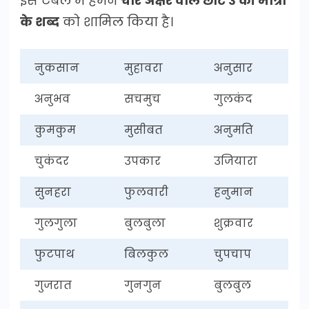
इस टेबल में हमने
चार अक्षर वाले छोटे उ की मात्रा
के शब्द
को शामिल किया है।
नुकसान
मुहावरा
अनुसार
अनुभव
सचमुच
गुलकंद
कुमकुम
मुसीबत
अनुमति
चुकंदर
उपकार
उजियारा
सुनहरा
फुलवारी
हनुमान
गुलगुला
बुलबुला
शुक्रवार
फुटपाथ
बिलकुल
चुपचाप
गुजरात
गुनगुन
बुलबुल