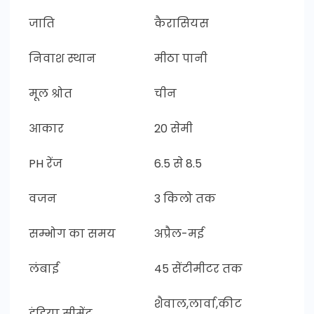
जाति
कैरासियस
निवाश स्थान
मीठा पानी
मूल श्रोत
चीन
आकार
20 सेमी
PH रेंज
6.5 से 8.5
वजन
3 किलो तक
सम्भोग का समय
अप्रैल-मई
लंबाई
45 सेंटीमीटर तक
शैवाल,लार्वा,कीट
इंडिया सीमेंट