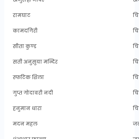
रामघाट
चित
कामदगिरी
चित
सीता कुण्ड
चित
सती अनुसुया मन्दिर
चित
स्फटिक शिला
चित
गुप्त गोदावरी नदी
चित
हनुमान धारा
चित
मदन महल
जब