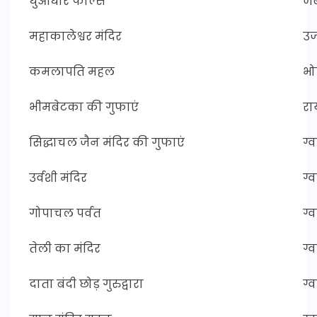
धुंआधार फाल्स
जब
महाकालेश्वर मंदिर
उज्
कमलापति महल
भो
भीमबेटका की गुफाएं
रा
सिद्धाचल जैन मंदिर की गुफाएं
ग्
उर्वशी मंदिर
ग्
गोपाचल पर्वत
ग्
तेली का मंदिर
ग्
दाता बंदी छोड़ गुरुद्वारा
ग्