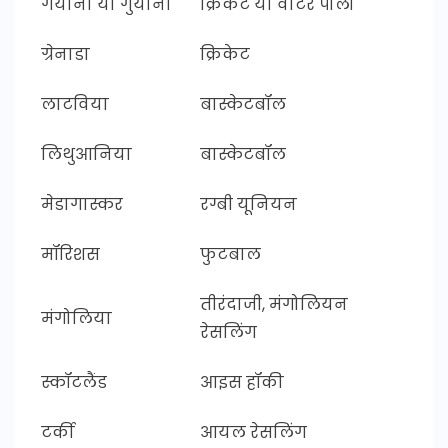
गयाना या गुयाना
क्रिकेट या वाटर पोलो
ग्रेनाडा
क्रिकेट
लाटविया
बास्केटबॉल
लिथुआनिया
बास्केटबॉल
मेडागास्कर
रग्बी यूनियन
मॉरिशस
फुटबाल
तीरंदाजी, मंगोलियन
मंगोलिया
रेसलिंग
स्कॉटलैंड
आइस हॉकी
टर्की
आयल रेसलिंग