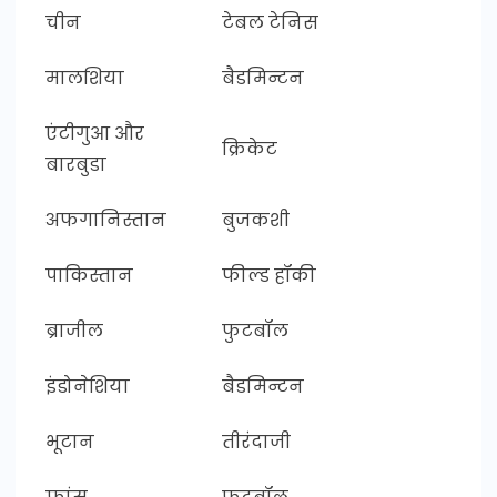
चीन
टेबल टेनिस
मालशिया
बैडमिन्टन
एंटीगुआ और
क्रिकेट
बारबुडा
अफगानिस्तान
बुजकशी
पाकिस्तान
फील्ड हॉकी
ब्राजील
फुटबॉल
इंडोनेशिया
बैडमिन्टन
भूटान
तीरंदाजी