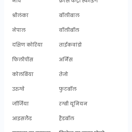
नॉर्वे
क्रास कंट्री स्काईंग
श्रीलंका
बॉलीबाल
नेपाल
वॉलीबॉल
दक्षिण कोरिया
ताईकवांडो
फिलीपींस
अर्निस
कोलबिंया
तेजो
उरुग्वे
फुटबॉल
जॉर्जिया
रग्बी यूनियन
आइसलैंड
हैंडबॉल