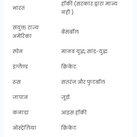
हॉकी (सरकार द्वारा मान्य
भारत
नहीं )
संयुक्त राज्य
बेसबॉल
अमेरिका
स्पेन
मानव युद्ध, सांड-युद्ध
इंग्लैण्ड
क्रिकेट
रूस
सतरंज और फुटबॉल
जापान
जूडो
कनाडा
आइस हॉकी
ऑस्ट्रेलिया
क्रिकेट