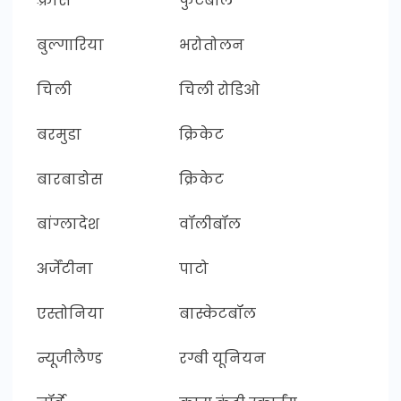
फ़्रांस
फुटबॉल
बुल्गारिया
भरोतोलन
चिली
चिली रोडिओ
बरमुडा
क्रिकेट
बारबाडोस
क्रिकेट
बांग्लादेश
वॉलीबॉल
अर्जेंटीना
पाटो
एस्तोनिया
बास्केटबॉल
न्यूजीलैण्ड
रग्बी यूनियन