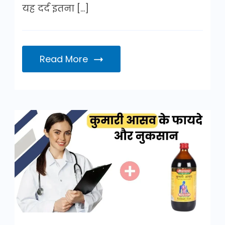
यह दर्द इतना […]
Read More
कुमारी
आसव
के
फायदे
और
नुकसान