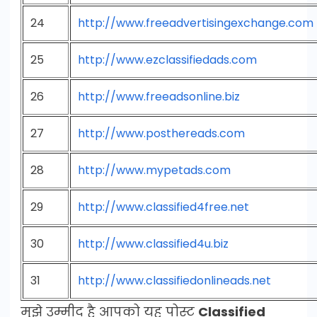
24
http://www.freeadvertisingexchange.com
25
http://www.ezclassifiedads.com
26
http://www.freeadsonline.biz
27
http://www.posthereads.com
28
http://www.mypetads.com
29
http://www.classified4free.net
30
http://www.classified4u.biz
31
http://www.classifiedonlineads.net
मुझे उम्मीद है आपको यह पोस्ट
Classified