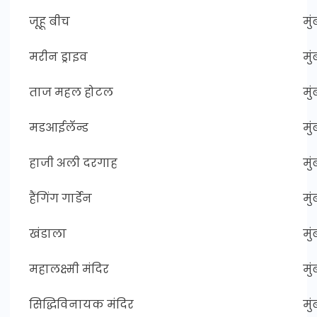
जूहू बीच
मुं
मरीन ड्राइव
मुं
ताज महल होटल
मुं
मडआईलॅन्ड
मुं
हाजी अली दरगाह
मुं
हैंगिंग गार्डेन
मुं
खंडाला
मुं
महालक्ष्मी मंदिर
मुं
सिद्धिविनायक मंदिर
मुं