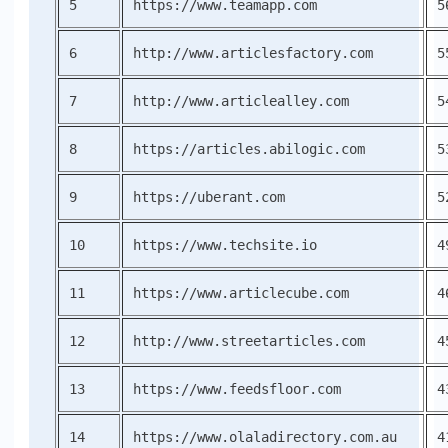
5
https://www.teamapp.com
5
6
http://www.articlesfactory.com
5
7
http://www.articlealley.com
5
8
https://articles.abilogic.com
5
9
https://uberant.com
5
10
https://www.techsite.io
4
11
https://www.articlecube.com
4
12
http://www.streetarticles.com
4
13
https://www.feedsfloor.com
4
14
https://www.olaladirectory.com.au
4