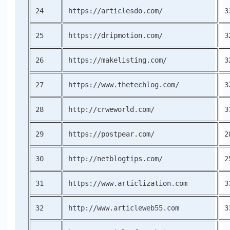
24
https://articlesdo.com/
3
25
https://dripmotion.com/
3
26
https://makelisting.com/
3
27
https://www.thetechlog.com/
3
28
http://crweworld.com/
3
29
https://postpear.com/
2
30
http://netblogtips.com/
2
31
https://www.articlization.com
3
32
http://www.articleweb55.com
3