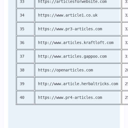
33
https://articlesforwebsite.com
3
34
https://www.article1.co.uk
3
35
https://www.pr3-articles.com
3
36
http://www.articles.kraftloft.com
3
37
http://www.articles.gappoo.com
3
38
https://openarticles.com
2
39
http://www.article.herbaltricks.com
2
40
https://www.pr4-articles.com
2