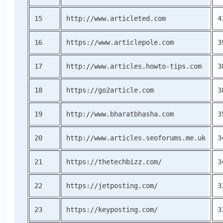
15
http://www.articleted.com
4
16
https://www.articlepole.com
3
17
http://www.articles.howto-tips.com
3
18
https://go2article.com
3
19
http://www.bharatbhasha.com
3
20
http://www.articles.seoforums.me.uk
3
21
https://thetechbizz.com/
3
22
https://jetposting.com/
3
23
https://keyposting.com/
3