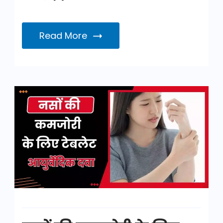
Read More
नसों
की
कमजोरी
के
लिए
टेबलेट