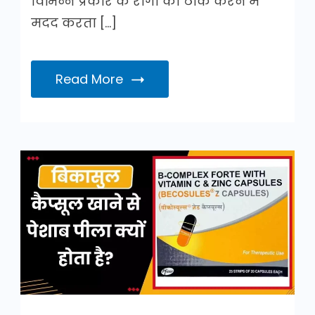
विभिन्न प्रकार के रोगों को ठीक करने में
मदद करता […]
Read More
बिकासुल
कैप्सूल
खाने
से
पेशाब
पीला
क्यों
होता