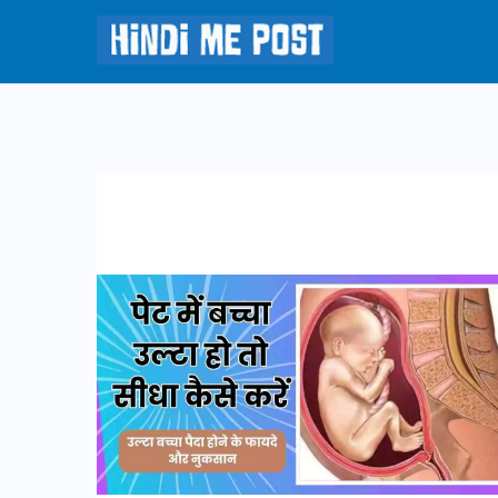
Skip
to
Hindi
content
Me
Post
उल्टा
बच्चा
पैदा
होने
के
फायदे