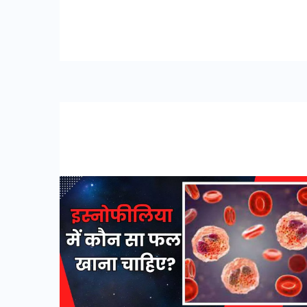
इस्नोफीलिया
में
कौन
सा
फल
खाना
चाहिए