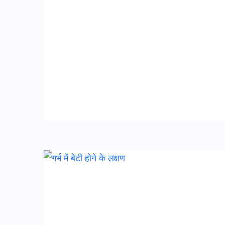
गर्भ
में
बेटी
होने
के