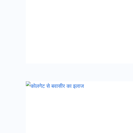
निकाले
कोलगेट
से
बवासीर
का
इलाज