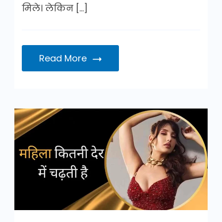
मिले। लेकिन […]
Read More
महिला
कितनी
देर
में
चढ़ती
है