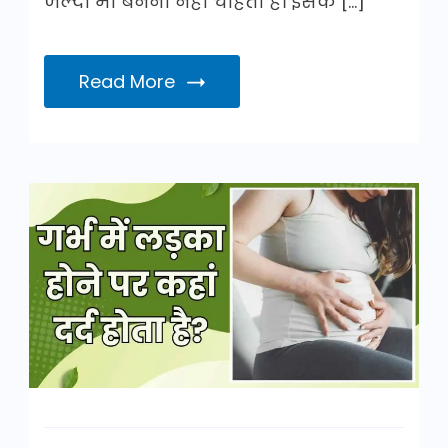
जल्दी माँ बनना नहीं चाहती हैं। इसके […]
Read More
गर्भ
में
लड़का
होने
पर
कहां
दर्द
होता
है